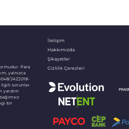
İletişim
Hakkımızda
Şikayetler
formudur. Para
Gizlilik Çerezleri
ım, yalnızca
ı 8048/JAZ2018-
ilgili sorunlar
en yardım
 bağımsız
gi bir